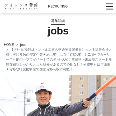
RECRUITING
募集詳細
jobs
HOME
jobs
【正社員/新幹線トンネル工事の交通誘導警備員】≪大手建設会社と
取引実績多数の安定企業
★
≫現場へは直行直帰OK！月2万円でカーリ
ース可能◎⇒プライベートでの使用もOK！無資格・未経験スタート多
数在籍◎しっかりとした研修があるので心配なし！研修中も給与発生
★
資格取得支援制度で国家資格も取得可能！