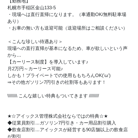
【勤務地】
札幌市手稲区金山133-5
・現場へは直行直帰になります。（車通勤OK/無料駐車場
あり）
・お車の無い方も送迎可能（送迎場所はご相談ください）
＜こんな珍しい待遇あり＞
現場への直行直帰が基本になるため、車が欲しいという声
から…
【カーリース制度】を導入しています
♪
月2万円～カーリース可能
♪
しかも！プライベートでの使用ももちろんOK('ω')
⇒その他ガソリン7円引きの社割等もあります！
\\\\\\\\ こんな嬉しい特典もついてきます ////////
★
☆アイックス管理株式会社ならではの特典☆
★
◆従業員割引…ガソリン7円引き・カー用品割引購入
◆飲食店割引…アイックスが経営する90店舗以上の飲食店
が割引